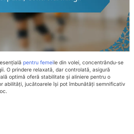
 esențială
pentru femei
le din volei, concentrându-se
ii. O prindere relaxată, dar controlată, asigură
ală optimă oferă stabilitate și aliniere pentru o
 abilități, jucătoarele își pot îmbunătăți semnificativ
joc.