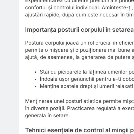
Experimentarea cu diferite presiuni ale prinder
confortul și controlul individual. Amintește-ți
ajustări rapide, după cum este necesar în timp
Importanța posturii corpului în setarea
Postura corpului joacă un rol crucial în eficien
permite o mișcare și o poziționare mai bune
ajută, de asemenea, la generarea de putere și
Stai cu picioarele la lățimea umerilor pe
Îndoaie ușor genunchii pentru a-ți cobo
Menține spatele drept și umerii relaxați 
Menținerea unei posturi atletice permite mișcă
în diverse poziții. Practicarea regulată a exe
generală în setare.
Tehnici esențiale de control al mingii 