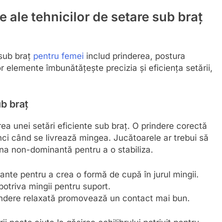
ale tehnicilor de setare sub braț
 sub braț
pentru femei
includ prinderea, postura
or elemente îmbunătățește precizia și eficiența setării,
ub braț
a unei setări eficiente sub braț. O prindere corectă
nci când se livrează mingea. Jucătoarele ar trebui să
a non-dominantă pentru a o stabiliza.
ante pentru a crea o formă de cupă în jurul mingii.
triva mingii pentru suport.
rindere relaxată promovează un contact mai bun.