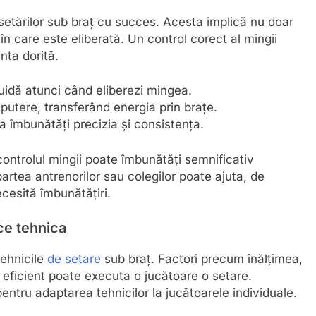
 setărilor sub braț cu succes. Acesta implică nu doar
în care este eliberată. Un control corect al mingii
nta dorită.
uidă atunci când eliberezi mingea.
putere, transferând energia prin brațe.
a îmbunătăți precizia și consistența.
controlul mingii poate îmbunătăți semnificativ
partea antrenorilor sau colegilor poate ajuta, de
cesită îmbunătățiri.
ce tehnica
tehnicile
de setare
sub braț. Factori precum înălțimea,
e eficient poate executa o jucătoare o setare.
entru adaptarea tehnicilor la jucătoarele individuale.