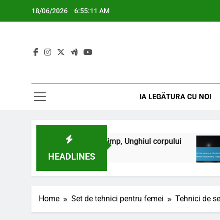
Skip
18/06/2026
6:55:12 AM
to
content
IA LEGĂTURA CU NOI
u femei: Pași, Timp, Unghiul corpului
Tehnici 
4 Months 
HEADLINES
Home
Set de tehnici pentru femei
Tehnici de se