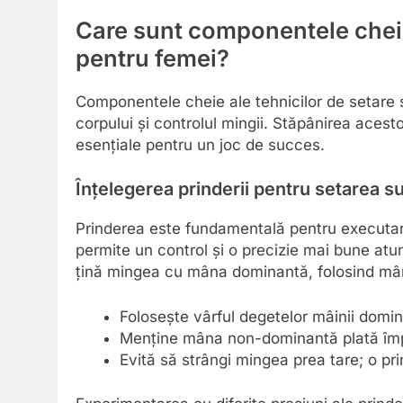
Care sunt componentele cheie 
pentru femei?
Componentele cheie ale tehnicilor de setare
corpului și controlul mingii. Stăpânirea acest
esențiale pentru un joc de succes.
Înțelegerea prinderii pentru setarea s
Prinderea este fundamentală pentru executare
permite un control și o precizie mai bune atu
țină mingea cu mâna dominantă, folosind mân
Folosește vârful degetelor mâinii domin
Menține mâna non-dominantă plată împo
Evită să strângi mingea prea tare; o p