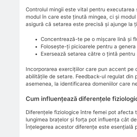
Controlul mingii este vital pentru executarea
modul în care este ținută mingea, ci și modul 
asigură că setarea este precisă și ajunge la ți
Concentrează-te pe o mișcare lină și fl
Folosește-ți picioarele pentru a genera 
Exersează setarea către o țintă pentru 
Incorporarea exercițiilor care pun accent pe 
abilitățile de setare. Feedback-ul regulat din 
asemenea, la identificarea domeniilor care ne
Cum influențează diferențele fiziologi
Diferențele fiziologice între femei pot afecta 
lungimea brațelor și forța pot influența cât d
Înțelegerea acestor diferențe este esențială p