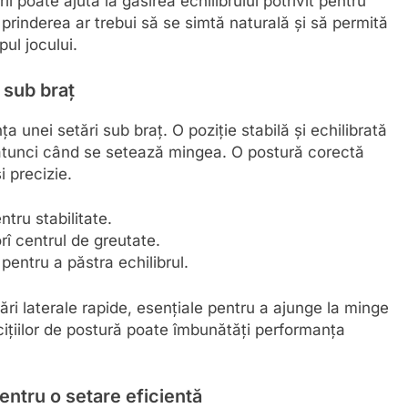
ii poate ajuta la găsirea echilibrului potrivit pentru
, prinderea ar trebui să se simtă naturală și să permită
ul jocului.
 sub braț
ța unei setări sub braț. O poziție stabilă și echilibrată
 atunci când se setează mingea. O postură corectă
 precizie.
ntru stabilitate.
rî centrul de greutate.
pentru a păstra echilibrul.
ri laterale rapide, esențiale pentru a ajunge la minge
rcițiilor de postură poate îmbunătăți performanța
pentru o setare eficientă