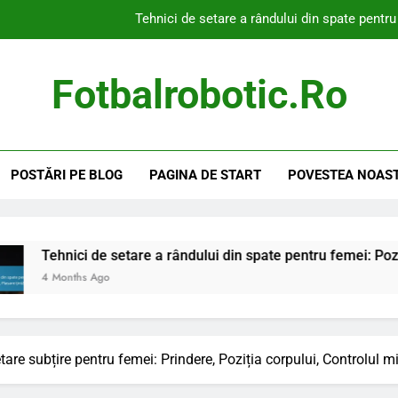
Tehnici de setare a rândului din spate pentru
Strategia de Set Offensiv pentru Femei: Unghiuri de ata
Fotbalrobotic.ro
Crearea nepotrivirilor: Obse
Tehnici de abordare ale setter-ului pe
POSTĂRI PE BLOG
PAGINA DE START
POVESTEA NOAS
Tehnici de setare a rândului din spate pentru
Strategia de Set Offensiv pentru Femei: Unghiuri de ata
Crearea nepotrivirilor: Obse
de setare a rândului din spate pentru femei: Poziționare, Timp, 
Ago
tare subțire pentru femei: Prindere, Poziția corpului, Controlul m