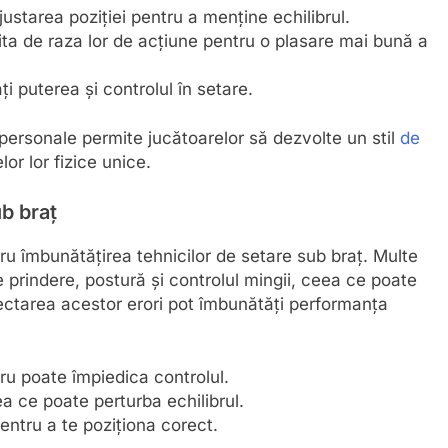
starea poziției pentru a menține echilibrul.
ita de raza lor de acțiune pentru o plasare mai bună a
 puterea și controlul în setare.
 personale permite jucătoarelor să dezvolte un stil
de
or lor fizice unice.
b braț
ru îmbunătățirea tehnicilor de setare sub braț. Multe
prindere, postură și controlul mingii, ceea ce poate
orectarea acestor erori pot îmbunătăți performanța
ru poate împiedica controlul.
ea ce poate perturba echilibrul.
entru a te poziționa corect.