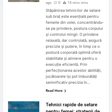
ago
0
15 mins mins
Stăpânirea tehnicilor de setare
sub braț este esențială pentru
femeile din volei, concentrându-
se pe prindere, postura corpului
și controlul mingii. O prindere
relaxată, dar controlată, asigură
precizie și putere, în timp ce o
postură corporală optimă oferă
stabilitate și aliniere pentru o
execuție eficientă. Prin
perfecționarea acestor abilități,
jucătoarele își pot îmbunătăți
semnificativ precizia în…
Read More
Tehnici rapide de setare
pentru femei: strategii de