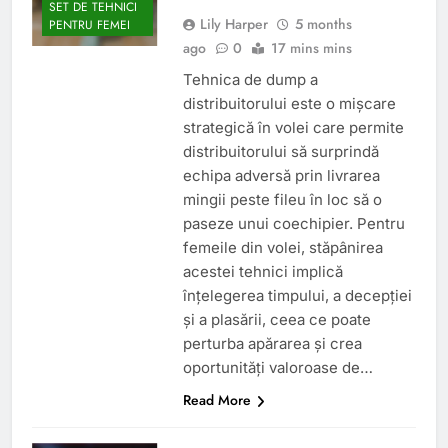
SET DE TEHNICI
Lily Harper
5 months
PENTRU FEMEI
ago
0
17 mins mins
Tehnica de dump a
distribuitorului este o mișcare
strategică în volei care permite
distribuitorului să surprindă
echipa adversă prin livrarea
mingii peste fileu în loc să o
paseze unui coechipier. Pentru
femeile din volei, stăpânirea
acestei tehnici implică
înțelegerea timpului, a decepției
și a plasării, ceea ce poate
perturba apărarea și crea
oportunități valoroase de…
Read More