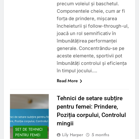
precum voleiul și baschetul.
Componentele cheie, cum ar fi
forța de prindere, mișcarea
încheieturii și follow-through-ul,
joacă un rol semnificativ în
îmbunătățirea performanței
generale. Concentrându-se pe
aceste elemente, sportivii pot
îmbunătăți controlul și eficiența
în timpul jocului….
Read More
Tehnici de setare subțire
pentru femei: Prindere,
Poziția corpului, Controlul
mingii
SET DE TEHNICI
Lily Harper
5 months
PENTRU FEMEI