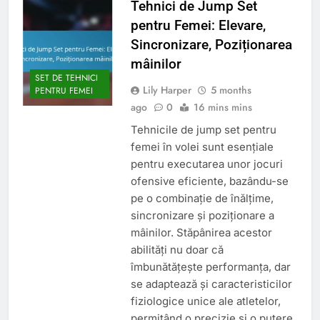
Tehnici de Jump Set
pentru Femei: Elevare,
Sincronizare, Poziționarea
mâinilor
SET DE TEHNICI
Lily Harper
5 months
PENTRU FEMEI
ago
0
16 mins mins
Tehnicile de jump set pentru
femei în volei sunt esențiale
pentru executarea unor jocuri
ofensive eficiente, bazându-se
pe o combinație de înălțime,
sincronizare și poziționare a
mâinilor. Stăpânirea acestor
abilități nu doar că
îmbunătățește performanța, dar
se adaptează și caracteristicilor
fiziologice unice ale atletelor,
permițând o precizie și o putere