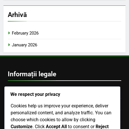
Arhivă
February 2026
January 2026
Informații legale
Povestea noastră
We respect your privacy
Ia legătura cu noi
Cookies help us improve your experience, deliver
personalized content, and analyze traffic. You can
Politica privind cookie-urile
choose which cookies to allow by clicking
Customize
. Click
Accept All
to consent or
Reject
Termeni și condiții