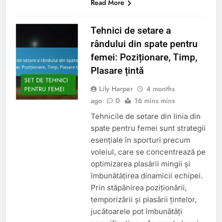
Read More
Tehnici de setare a
rândului din spate pentru
femei: Poziționare, Timp,
Plasare țintă
SET DE TEHNICI
Lily Harper
4 months
PENTRU FEMEI
ago
0
16 mins mins
Tehnicile de setare din linia din
spate pentru femei sunt strategii
esențiale în sporturi precum
voleiul, care se concentrează pe
optimizarea plasării mingii și
îmbunătățirea dinamicii echipei.
Prin stăpânirea poziționării,
temporizării și plasării țintelor,
jucătoarele pot îmbunătăți