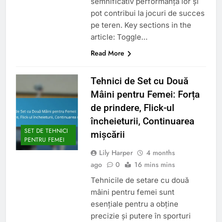
semnificativ performanța lor și
pot contribui la jocuri de succes
pe teren. Key sections in the
article: Toggle…
Read More
Tehnici de Set cu Două
Mâini pentru Femei: Forța
de prindere, Flick-ul
încheieturii, Continuarea
SET DE TEHNICI
mișcării
PENTRU FEMEI
Lily Harper
4 months
ago
0
16 mins mins
Tehnicile de setare cu două
mâini pentru femei sunt
esențiale pentru a obține
precizie și putere în sporturi