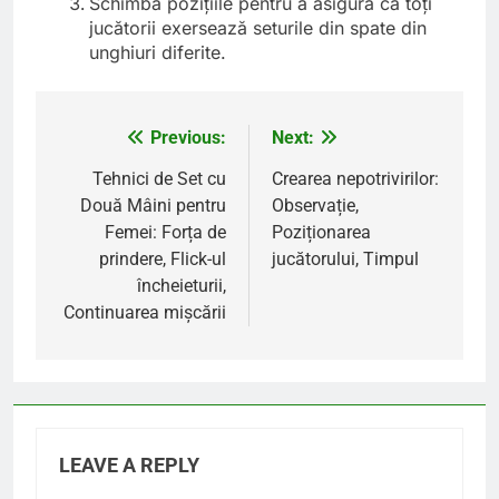
Schimbă pozițiile pentru a asigura că toți
jucătorii exersează seturile din spate din
unghiuri diferite.
Previous:
Next:
Post
navigation
Tehnici de Set cu
Crearea nepotrivirilor:
Două Mâini pentru
Observație,
Femei: Forța de
Poziționarea
prindere, Flick-ul
jucătorului, Timpul
încheieturii,
Continuarea mișcării
LEAVE A REPLY