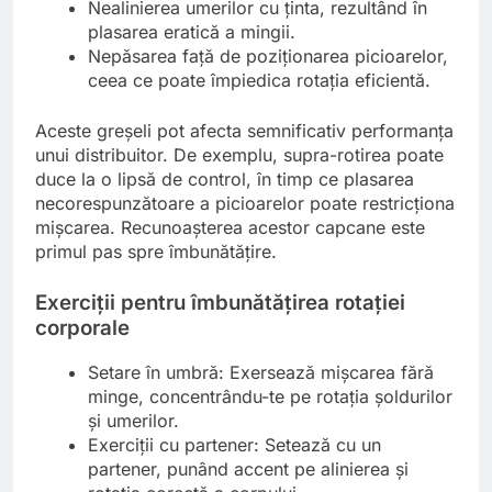
Nealinierea umerilor cu ținta, rezultând în
plasarea eratică a mingii.
Nepăsarea față de poziționarea picioarelor,
ceea ce poate împiedica rotația eficientă.
Aceste greșeli pot afecta semnificativ performanța
unui distribuitor. De exemplu, supra-rotirea poate
duce la o lipsă de control, în timp ce plasarea
necorespunzătoare a picioarelor poate restricționa
mișcarea. Recunoașterea acestor capcane este
primul pas spre îmbunătățire.
Exerciții pentru îmbunătățirea rotației
corporale
Setare în umbră: Exersează mișcarea fără
minge, concentrându-te pe rotația șoldurilor
și umerilor.
Exerciții cu partener: Setează cu un
partener, punând accent pe alinierea și