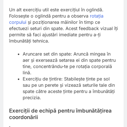
Un alt exercițiu util este exercițiul în oglindă.
Folosește o oglindă pentru a observa
rotația
corpului
și poziționarea mâinilor în timp ce
efectuezi seturi din spate. Acest feedback vizual îți
permite să faci ajustări imediate pentru a-ți
îmbunătăți tehnica.
Aruncare set din spate: Aruncă mingea în
aer și exersează setarea ei din spate pentru
tine, concentrându-te pe rotația corporală
lină.
Exercițiu de țintire: Stabilește ținte pe sol
sau pe un perete și vizează seturile tale din
spate către aceste ținte pentru a îmbunătăți
precizia.
Exerciții de echipă pentru îmbunătățirea
coordonării