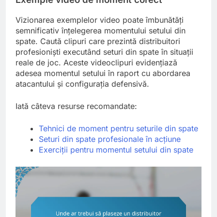
Vizionarea exemplelor video poate îmbunătăți
semnificativ înțelegerea momentului setului din
spate. Caută clipuri care prezintă distribuitori
profesioniști executând seturi din spate în situații
reale de joc. Aceste videoclipuri evidențiază
adesea momentul setului în raport cu abordarea
atacantului și configurația defensivă.
Iată câteva resurse recomandate:
Tehnici de moment pentru seturile din spate
Seturi din spate profesionale în acțiune
Exerciții pentru momentul setului din spate