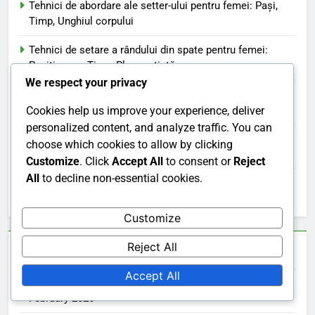
Tehnici de abordare ale setter-ului pentru femei: Pași,
Timp, Unghiul corpului
Tehnici de setare a rândului din spate pentru femei:
Poziționare, Timp, Plasare țintă
We respect your privacy
Strategia de Set Offensiv pentru Femei: Unghiuri de atac,
Mișcarea jucătoarelor, Sincronizarea
Cookies help us improve your experience, deliver
personalized content, and analyze traffic. You can
Crearea nepotrivirilor: Observație, Poziționarea
choose which cookies to allow by clicking
jucătorului, Timpul
Customize
. Click
Accept All
to consent or
Reject
All
to decline non-essential cookies.
Setul de Întoarcere al Setter-ului: Rotirea Corpului,
Timpul, Plasarea Țintei
Customize
Reject All
Arhivă
Accept All
February 2026