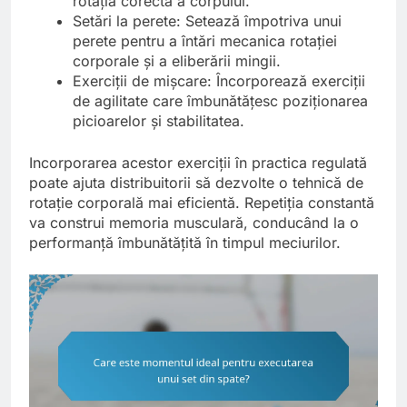
rotația corectă a corpului.
Setări la perete: Setează împotriva unui
perete pentru a întări mecanica rotației
corporale și a eliberării mingii.
Exerciții de mișcare: Încorporează exerciții
de agilitate care îmbunătățesc poziționarea
picioarelor și stabilitatea.
Incorporarea acestor exerciții în practica regulată
poate ajuta distribuitorii să dezvolte o tehnică de
rotație corporală mai eficientă. Repetiția constantă
va construi memoria musculară, conducând la o
performanță îmbunătățită în timpul meciurilor.