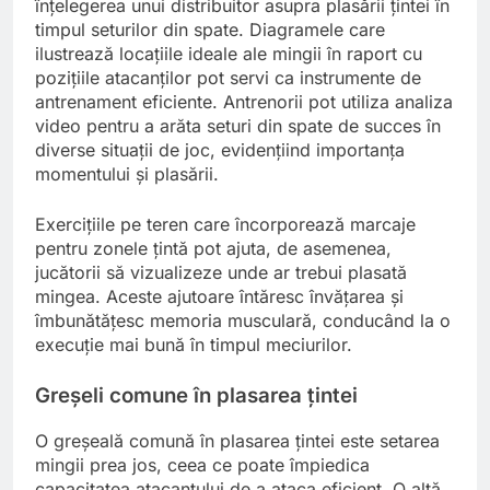
înțelegerea unui distribuitor asupra plasării țintei în
timpul seturilor din spate. Diagramele care
ilustrează locațiile ideale ale mingii în raport cu
pozițiile atacanților pot servi ca instrumente de
antrenament eficiente. Antrenorii pot utiliza analiza
video pentru a arăta seturi din spate de succes în
diverse situații de joc, evidențiind importanța
momentului și plasării.
Exercițiile pe teren care încorporează marcaje
pentru zonele țintă pot ajuta, de asemenea,
jucătorii să vizualizeze unde ar trebui plasată
mingea. Aceste ajutoare întăresc învățarea și
îmbunătățesc memoria musculară, conducând la o
execuție mai bună în timpul meciurilor.
Greșeli comune în plasarea țintei
O greșeală comună în plasarea țintei este setarea
mingii prea jos, ceea ce poate împiedica
capacitatea atacantului de a ataca eficient. O altă