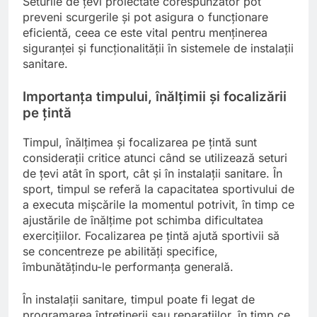
Seturile de țevi proiectate corespunzător pot
preveni scurgerile și pot asigura o funcționare
eficientă, ceea ce este vital pentru menținerea
siguranței și funcționalității în sistemele de instalații
sanitare.
Importanța timpului, înălțimii și focalizării
pe țintă
Timpul, înălțimea și focalizarea pe țintă sunt
considerații critice atunci când se utilizează seturi
de țevi atât în sport, cât și în instalații sanitare. În
sport, timpul se referă la capacitatea sportivului de
a executa mișcările la momentul potrivit, în timp ce
ajustările de înălțime pot schimba dificultatea
exercițiilor. Focalizarea pe țintă ajută sportivii să
se concentreze pe abilități specifice,
îmbunătățindu-le performanța generală.
În instalații sanitare, timpul poate fi legat de
programarea întreținerii sau reparațiilor, în timp ce