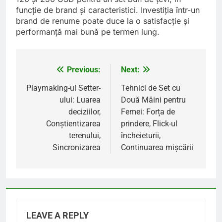
funcție de brand și caracteristici. Investiția într-un
brand de renume poate duce la o satisfacție și
performanță mai bună pe termen lung.
Previous:
Next:
Post
navigation
Playmaking-ul Setter-
Tehnici de Set cu
ului: Luarea
Două Mâini pentru
deciziilor,
Femei: Forța de
Conștientizarea
prindere, Flick-ul
terenului,
încheieturii,
Sincronizarea
Continuarea mișcării
LEAVE A REPLY