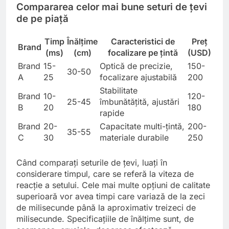
Compararea celor mai bune seturi de țevi
de pe piață
Timp
Înălțime
Caracteristici de
Preț
Brand
(ms)
(cm)
focalizare pe țintă
(USD)
Brand
15-
Optică de precizie,
150-
30-50
A
25
focalizare ajustabilă
200
Stabilitate
Brand
10-
120-
25-45
îmbunătățită, ajustări
B
20
180
rapide
Brand
20-
Capacitate multi-țintă,
200-
35-55
C
30
materiale durabile
250
Când comparați seturile de țevi, luați în
considerare timpul, care se referă la viteza de
reacție a setului. Cele mai multe opțiuni de calitate
superioară vor avea timpi care variază de la zeci
de milisecunde până la aproximativ treizeci de
milisecunde. Specificațiile de înălțime sunt, de