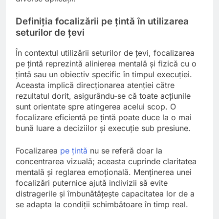
Definiția focalizării pe țintă în utilizarea
seturilor de țevi
În contextul utilizării seturilor de țevi, focalizarea
pe țintă reprezintă alinierea mentală și fizică cu o
țintă sau un obiectiv specific în timpul execuției.
Aceasta implică direcționarea atenției către
rezultatul dorit, asigurându-se că toate acțiunile
sunt orientate spre atingerea acelui scop. O
focalizare eficientă pe țintă poate duce la o mai
bună luare a deciziilor și execuție sub presiune.
Focalizarea
pe țintă
nu se referă doar la
concentrarea vizuală; aceasta cuprinde claritatea
mentală și reglarea emoțională. Menținerea unei
focalizări puternice ajută indivizii să evite
distragerile și îmbunătățește capacitatea lor de a
se adapta la condiții schimbătoare în timp real.