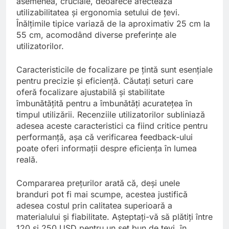
asemenea, cruciale, deoarece afectează
utilizabilitatea și ergonomia setului de țevi.
Înălțimile tipice variază de la aproximativ 25 cm la
55 cm, acomodând diverse preferințe ale
utilizatorilor.
Caracteristicile de focalizare pe țintă sunt esențiale
pentru precizie și eficiență. Căutați seturi care
oferă focalizare ajustabilă și stabilitate
îmbunătățită pentru a îmbunătăți acuratețea în
timpul utilizării. Recenziile utilizatorilor subliniază
adesea aceste caracteristici ca fiind critice pentru
performanță, așa că verificarea feedback-ului
poate oferi informații despre eficiența în lumea
reală.
Compararea prețurilor arată că, deși unele
branduri pot fi mai scumpe, acestea justifică
adesea costul prin calitatea superioară a
materialului și fiabilitate. Așteptați-vă să plătiți între
120 și 250 USD pentru un set bun de țevi, în