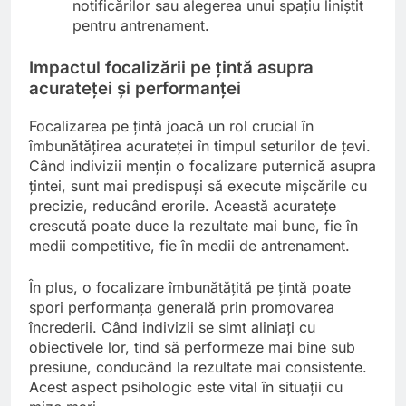
notificărilor sau alegerea unui spațiu liniștit
pentru antrenament.
Impactul focalizării pe țintă asupra
acurateței și performanței
Focalizarea pe țintă joacă un rol crucial în
îmbunătățirea acurateței în timpul seturilor de țevi.
Când indivizii mențin o focalizare puternică asupra
țintei, sunt mai predispuși să execute mișcările cu
precizie, reducând erorile. Această acuratețe
crescută poate duce la rezultate mai bune, fie în
medii competitive, fie în medii de antrenament.
În plus, o focalizare îmbunătățită pe țintă poate
spori performanța generală prin promovarea
încrederii. Când indivizii se simt aliniați cu
obiectivele lor, tind să performeze mai bine sub
presiune, conducând la rezultate mai consistente.
Acest aspect psihologic este vital în situații cu