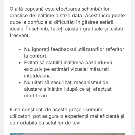
O altă capcană este efectuarea schimbărilor
drastice de înălțime dintr-o dată. Acest lucru poate
duce la confuzie și dificultăți în găsirea setării
ideale. În schimb, faceți ajustări graduale și testați
frecvent.
Nu ignorați feedbackul utilizatorilor referitor
la confort.
Evitați să stabiliți înălțimea bazându-vă
exclusiv pe estimări vizuale; măsurați
întotdeauna.
Nu uitați să securizați mecanismul de
ajustare a înălțimii după ce ați efectuat
modificări.
Fiind conștienți de aceste greșeli comune,
utilizatorii pot asigura o experiență mai eficientă și
confortabilă cu setul lor de țevi.