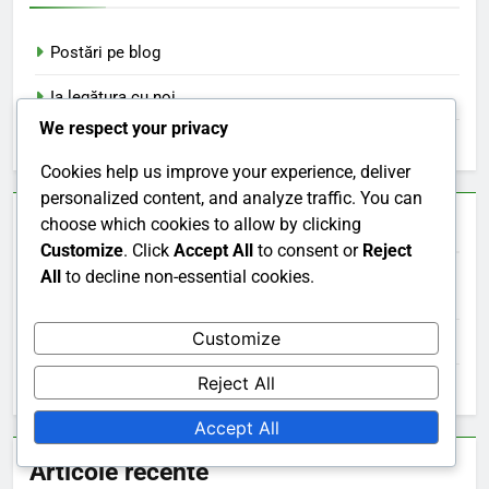
Postări pe blog
Ia legătura cu noi
We respect your privacy
Povestea noastră
Cookies help us improve your experience, deliver
personalized content, and analyze traffic. You can
Categorii
choose which cookies to allow by clicking
Customize
. Click
Accept All
to consent or
Reject
All
to decline non-essential cookies.
Set de tehnici pentru femei
Customize
Seturi Variate pentru Femei
Reject All
Stabiliți strategii pentru femei
Accept All
Articole recente